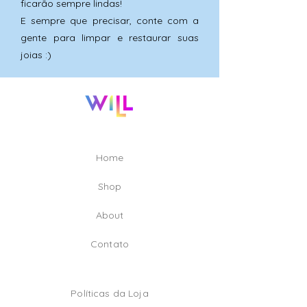
ficarão sempre lindas!
E sempre que precisar, conte com a
gente para limpar e restaurar suas
joias :)
Home
Shop
A
bout
Contato
Políticas da Loja