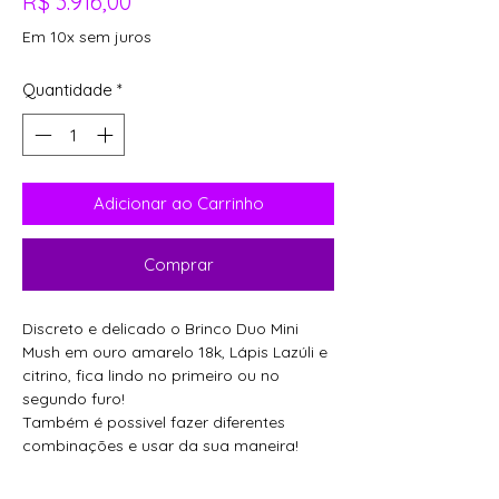
Preço
R$ 3.916,00
Em 10x sem juros
Quantidade
*
Adicionar ao Carrinho
Comprar
Discreto e delicado o Brinco Duo Mini
Mush em ouro amarelo 18k, Lápis Lazúli e
citrino, fica lindo no primeiro ou no
segundo furo!
Também é possivel fazer diferentes
combinações e usar da sua maneira!