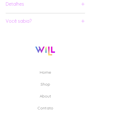
Detalhes
Par de brincos em ouro amarelo 18K;
Você sabia?
Lápis Lazúli em lapidação especial
com encaixe e Citrino.
Todas as nossas joias são numeradas
e certificadas.
Para criar e produzir as peças da
coleção [Un]Real foram envolvidos 11
profissionais, dentre eles: Designers;
Modelistas 3D; Lapidadores; Ourives;
Cravadores e Técnicos de qualidade.
Home
Shop
A
bout
Contato