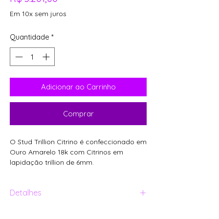
Em 10x sem juros
Quantidade
*
Adicionar ao Carrinho
Comprar
O Stud Trillion Citrino é confeccionado em
Ouro Amarelo 18k com Citrinos em
lapidação trillion de 6mm.
Detalhes
Ouro amarelo 18k;