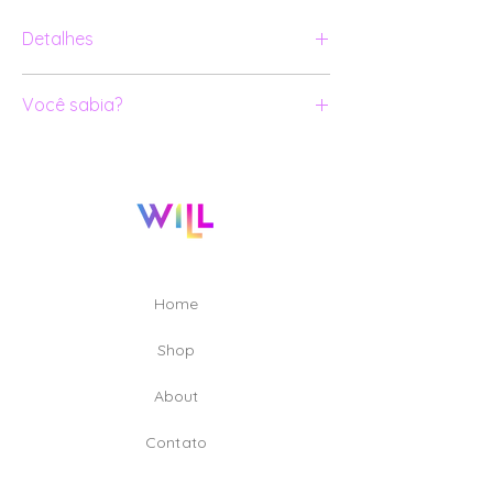
Detalhes
Par de brincos em ouro amarelo 18k;
Você sabia?
Diamantes negros;
Todas as nossas joias são numeradas
e certificadas.
Para criar e produzir as peças da
coleção MOVE foram envolvidos
13 profissionais, dentre eles: Designers;
Modelistas 3D; Lapidadores; Ourives;
Cravadores e Técnicos de qualidade.
Home
Shop
A
bout
Contato