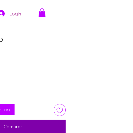
Login
o
ço
rinho
Comprar