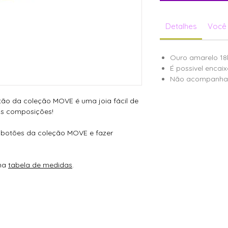
Detalhes
Você 
Ouro amarelo 18
É possivel encai
Não acompanha 
tão da coleção MOVE é uma joia fácil de
as composições!
s botões da coleção MOVE e fazer
 na
tabela de medidas
.