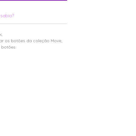
sabia?
k;
xar os botões da coleção Move;
botões.