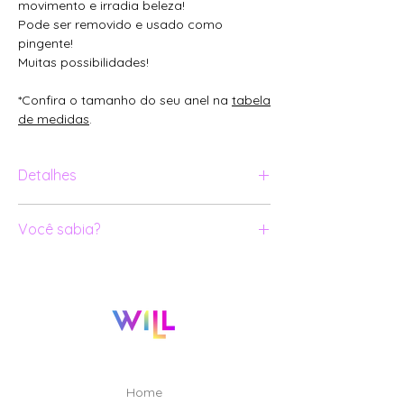
movimento e irradia beleza!
Pode ser removido e usado como
pingente!
Muitas possibilidades!
*Confira o tamanho do seu anel na
tabela
de medidas
.
Detalhes
Ouro amarelo 18k;
Você sabia?
Botão removível que pode ser usado
como pingente;
Todas as nossas joias são numeradas
Não acompanha corrente.
e certificadas.
Para criar e produzir as peças da
coleção MOVE foram envolvidos
13 profissionais, dentre eles: Designers;
Modelistas 3D; Lapidadores; Ourives;
Cravadores e Técnicos de qualidade.
Home